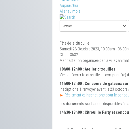
Aujourd'hui
Aller au mois
Fête de la citrouille
Samedi 28 Octobre 2023, 10:00am - 06:00
Clics
: 3532
Manifestation organisée par la ville ; anim
10h00-12h00 : Atelier citrouilles
Viens décorer ta citrouille, accompagné(e) d
11h00-12h00 : Concours de gâteaux sur
Inscirptions à renvoyer avant le 23 octobre
►
Règlement et inscriptions pour le conco
Les documents sont aussi disponibles à l'ac
14h30-18h00 :
Citrouille Party et conc