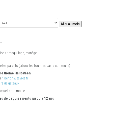
Aller au mois
pm
ations : maquillage, manège
e tes parents (citrouilles fournies par la commune)
 le thème Halloween
 à
n.berton@esvres.fr
urs de gâteaux
cueil de la mairie
ours de déguisements jusqu’à 12 ans