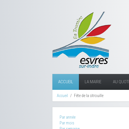
ACCUEIL
LA MAIRIE
AU QUOTI
Accueil
Fête de la citrouille
Par année
Par mois
Par semaine