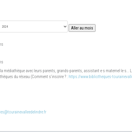
Aller au mois
ns
ns
 la médiathèque avec leurs parents, grands-parents, assistant·e·s maternel·le·s...
iothèques du réseau (Comment s’inscrire ? :
https://www.bibliotheques-tourainevalle
es@tourainevalleedelindre.fr