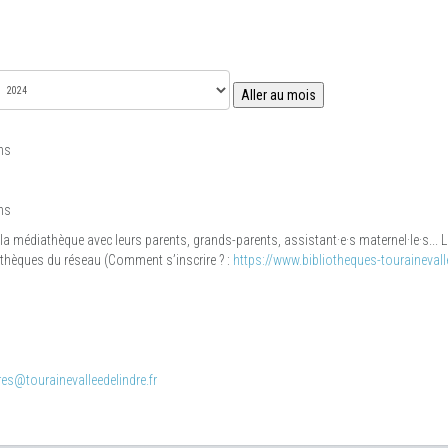
Aller au mois
ns
ns
 la médiathèque avec leurs parents, grands-parents, assistant·e·s maternel·le·s...
iothèques du réseau (Comment s’inscrire ? :
https://www.bibliotheques-tourainevalle
es@tourainevalleedelindre.fr