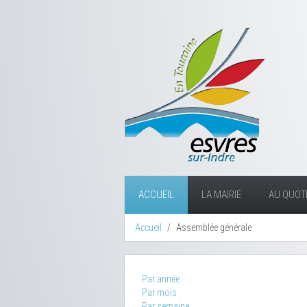
ACCUEIL
LA MAIRIE
AU QUOTI
Accueil
Assemblée générale
Par année
Par mois
Par semaine