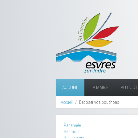
ACCUEIL
LA MAIRIE
AU QUOTI
Accueil
Déposer vos bouchons
Par année
Par mois
Par semaine