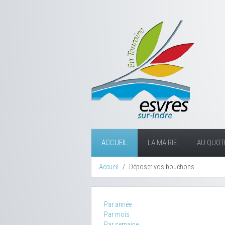
ACCUEIL
LA MAIRIE
AU QUOTI
Accueil
Déposer vos bouchons
Par année
Par mois
Par semaine