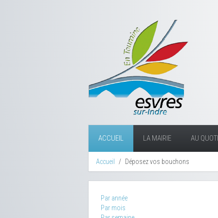
ACCUEIL
LA MAIRIE
AU QUOTI
Accueil
Déposez vos bouchons
Par année
Par mois
Par semaine