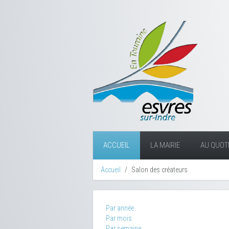
ACCUEIL
LA MAIRIE
AU QUOTI
Accueil
Salon des créateurs
Par année
Par mois
Par semaine