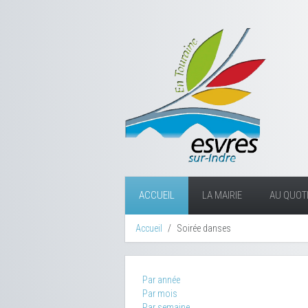
ACCUEIL
LA MAIRIE
AU QUOTI
Accueil
Soirée danses
Par année
Par mois
Par semaine