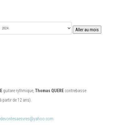
Aller au mois
E
guitare rythmique,
Thomas QUERE
contrebasse
à partir de 12 ans).
redevontesaesvres@yahoo.com