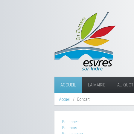
ACCUEIL
LA MAIRIE
AU QUOTI
Accueil
Concert
Par année
Par mois
Par semaine