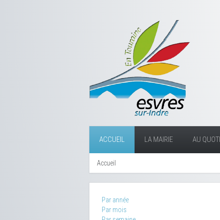
ACCUEIL
LA MAIRIE
AU QUOTI
Accueil
Par année
Par mois
Par semaine