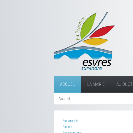
ACCUEIL
LA MAIRIE
AU QUOTI
Accueil
Par année
Par mois
Par semaine