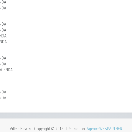
NDA
NDA
NDA
NDA
ENDA
ENDA
NDA
NDA
AGENDA
NDA
NDA
Ville d'Esvres - Copyright © 2015 | Réalisation:
Agence WEBPARTNER