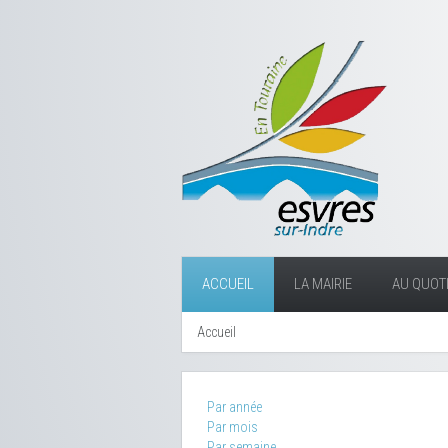
ACCUEIL
LA MAIRIE
AU QUOTI
Accueil
Par année
Par mois
Par semaine